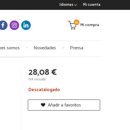
Idiomas
Mi cuenta
0
Mi compra
nes somos
Novedades
Prensa
28,08 €
IVA incluido
Descatalogado
Añadir a favoritos