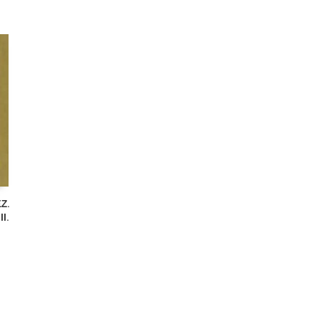
Z.
I.