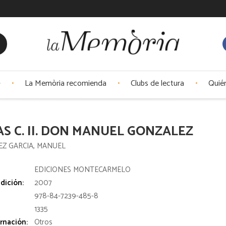
La Memòria recomienda
Clubs de lectura
Quié
S C. II. DON MANUEL GONZALEZ
Z GARCIA, MANUEL
:
EDICIONES MONTECARMELO
dición:
2007
978-84-7239-485-8
1335
rnación:
Otros