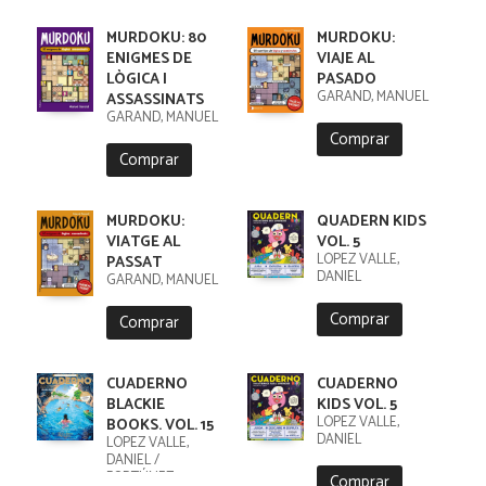
MURDOKU: 80
MURDOKU:
ENIGMES DE
VIAJE AL
LÒGICA I
PASADO
GARAND, MANUEL
ASSASSINATS
GARAND, MANUEL
Comprar
Comprar
MURDOKU:
QUADERN KIDS
VIATGE AL
VOL. 5
LÓPEZ VALLE,
PASSAT
DANIEL
GARAND, MANUEL
Comprar
Comprar
CUADERNO
CUADERNO
BLACKIE
KIDS VOL. 5
LÓPEZ VALLE,
BOOKS. VOL. 15
DANIEL
LÓPEZ VALLE,
DANIEL /
FORTÚNEZ,
Comprar