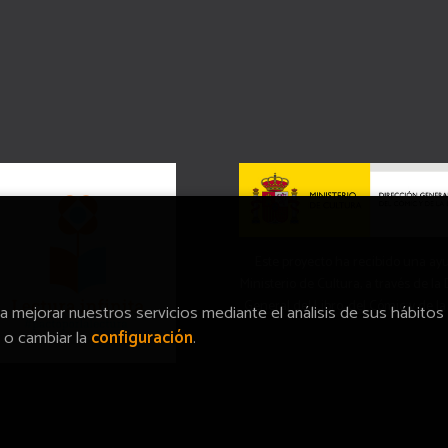
Este proyecto ha recibido una ay
Ministerio de Cultura, a través de la
General del Libro, del Cómic y de la
ra mejorar nuestros servicios mediante el análisis de sus hábitos
o cambiar la
configuración
.