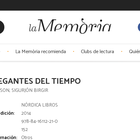
La Memòria recomienda
Clubs de lectura
Quié
EGANTES DEL TIEMPO
SON, SIGURJÓN BIRGIR
:
NÓRDICA LIBROS
dición:
2014
978-84-16112-21-0
152
rnación:
Otros