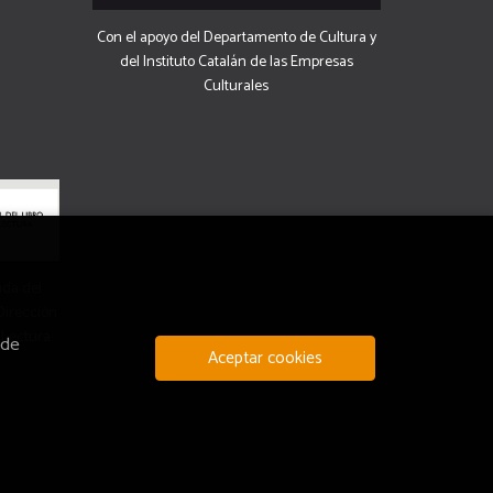
Con el apoyo del Departamento de Cultura y
del Instituto Catalán de las Empresas
Culturales
uda del
 Dirección
 Lectura.
 de
Aceptar cookies