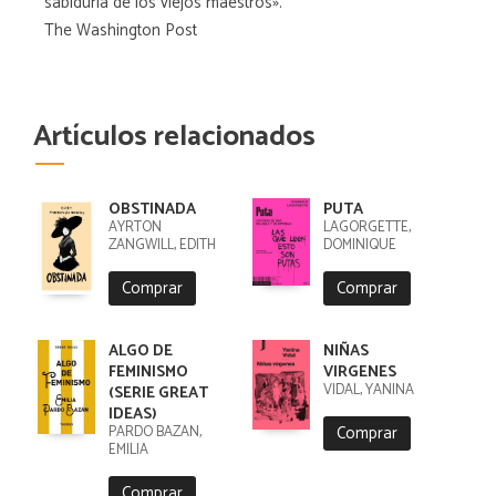
sabiduría de los viejos maestros».
The Washington Post
Artículos relacionados
OBSTINADA
PUTA
AYRTON
LAGORGETTE,
ZANGWILL, EDITH
DOMINIQUE
Comprar
Comprar
ALGO DE
NIÑAS
FEMINISMO
VIRGENES
VIDAL, YANINA
(SERIE GREAT
IDEAS)
Comprar
PARDO BAZÁN,
EMILIA
Comprar