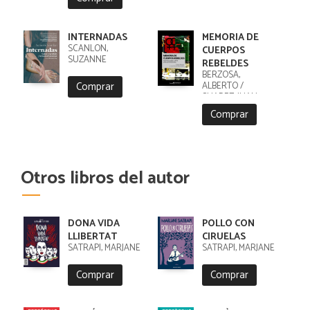
INTERNADAS
MEMORIA DE
SCANLON,
CUERPOS
SUZANNE
REBELDES
BERZOSA,
Comprar
ALBERTO /
SUAREZ, JUAN
ANTONIO
Comprar
Otros libros del autor
DONA VIDA
POLLO CON
LLIBERTAT
CIRUELAS
SATRAPI, MARJANE
SATRAPI, MARJANE
Comprar
Comprar