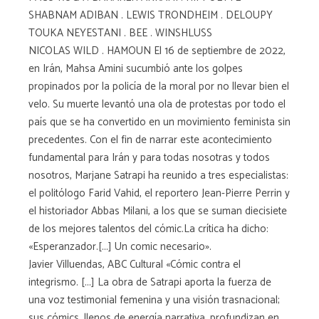
SHABNAM ADIBAN . LEWIS TRONDHEIM . DELOUPY
TOUKA NEYESTANI . BEE . WINSHLUSS
NICOLAS WILD . HAMOUN El 16 de septiembre de 2022,
en Irán, Mahsa Amini sucumbió ante los golpes
propinados por la policía de la moral por no llevar bien el
velo. Su muerte levantó una ola de protestas por todo el
país que se ha convertido en un movimiento feminista sin
precedentes. Con el fin de narrar este acontecimiento
fundamental para Irán y para todas nosotras y todos
nosotros, Marjane Satrapi ha reunido a tres especialistas:
el politólogo Farid Vahid, el reportero Jean-Pierre Perrin y
el historiador Abbas Milani, a los que se suman diecisiete
de los mejores talentos del cómic.La crítica ha dicho:
«Esperanzador.[...] Un comic necesario».
Javier Villuendas, ABC Cultural «Cómic contra el
integrismo. [...] La obra de Satrapi aporta la fuerza de
una voz testimonial femenina y una visión trasnacional;
sus cómics, llenos de energía narrativa, profundizan en