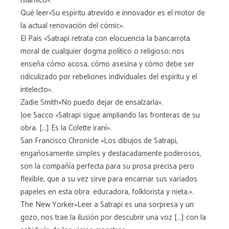
islámico».
Qué leer«Su espíritu atrevido e innovador es el motor de
la actual renovación del cómic».
El País «Satrapi retrata con elocuencia la bancarrota
moral de cualquier dogma político o religioso; nos
enseña cómo acosa, cómo asesina y cómo debe ser
ridiculizado por rebeliones individuales del espíritu y el
intelecto».
Zadie Smith«No puedo dejar de ensalzarla».
Joe Sacco «Satrapi sigue ampliando las fronteras de su
obra. [...] Es la Colette iraní».
San Francisco Chronicle «Los dibujos de Satrapi,
engañosamente simples y destacadamente poderosos,
son la compañía perfecta para su prosa precisa pero
flexible, que a su vez sirve para encarnar sus variados
papeles en esta obra: educadora, folklorista y nieta.».
The New Yorker«Leer a Satrapi es una sorpresa y un
gozo, nos trae la ilusión por descubrir una voz [...] con la