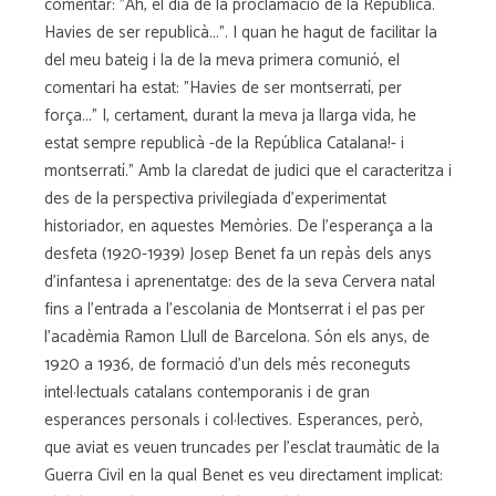
comentar: "Ah, el dia de la proclamació de la República.
Havies de ser republicà...". I quan he hagut de facilitar la
del meu bateig i la de la meva primera comunió, el
comentari ha estat: "Havies de ser montserratí, per
força..." I, certament, durant la meva ja llarga vida, he
estat sempre republicà -de la República Catalana!- i
montserratí." Amb la claredat de judici que el caracteritza i
des de la perspectiva privilegiada d'experimentat
historiador, en aquestes Memòries. De l'esperança a la
desfeta (1920-1939) Josep Benet fa un repàs dels anys
d'infantesa i aprenentatge: des de la seva Cervera natal
fins a l'entrada a l'escolania de Montserrat i el pas per
l'acadèmia Ramon Llull de Barcelona. Són els anys, de
1920 a 1936, de formació d'un dels més reconeguts
intel·lectuals catalans contemporanis i de gran
esperances personals i col·lectives. Esperances, però,
que aviat es veuen truncades per l'esclat traumàtic de la
Guerra Civil en la qual Benet es veu directament implicat: