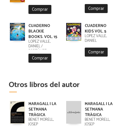
Comprar
Comprar
CUADERNO
CUADERNO
BLACKIE
KIDS VOL. 5
LÓPEZ VALLE,
BOOKS. VOL. 15
DANIEL
LÓPEZ VALLE,
DANIEL /
FORTÚNEZ,
Comprar
CRISTOBAL
Comprar
Otros libros del autor
MARAGALL I LA
MARAGALL I LA
SETMANA
SETMANA
TRÀGICA
TRÀGICA
BENET MORELL,
BENET MORELL,
JOSEP
JOSEP