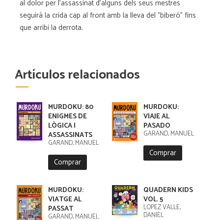
al dolor per l'assassinat d'alguns dels seus mestres
seguirà la crida cap al front amb la lleva del "biberó" fins
que arribi la derrota.
Artículos relacionados
MURDOKU: 80
MURDOKU:
ENIGMES DE
VIAJE AL
LÒGICA I
PASADO
GARAND, MANUEL
ASSASSINATS
GARAND, MANUEL
Comprar
Comprar
MURDOKU:
QUADERN KIDS
VIATGE AL
VOL. 5
LÓPEZ VALLE,
PASSAT
DANIEL
GARAND, MANUEL