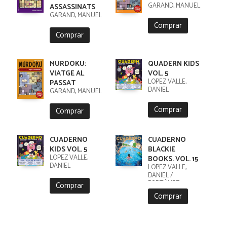
GARAND, MANUEL
ASSASSINATS
GARAND, MANUEL
Comprar
Comprar
MURDOKU:
QUADERN KIDS
VIATGE AL
VOL. 5
LÓPEZ VALLE,
PASSAT
DANIEL
GARAND, MANUEL
Comprar
Comprar
CUADERNO
CUADERNO
KIDS VOL. 5
BLACKIE
LÓPEZ VALLE,
BOOKS. VOL. 15
DANIEL
LÓPEZ VALLE,
DANIEL /
FORTÚNEZ,
Comprar
CRISTOBAL
Comprar