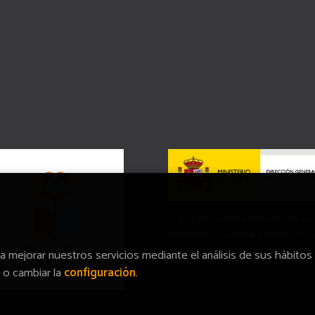
Este proyecto ha recibido una ay
Ministerio de Cultura, a través de la
General del Libro, del Cómic y de la
ra mejorar nuestros servicios mediante el análisis de sus hábitos
o cambiar la
configuración
.