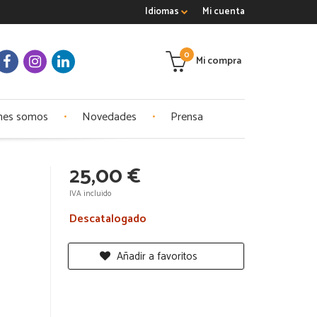
Idiomas
Mi cuenta
0
Mi compra
nes somos
Novedades
Prensa
25,00 €
IVA incluido
Descatalogado
Añadir a favoritos