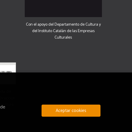
Con el apoyo del Departamento de Cultura y
del Instituto Catalán de las Empresas
Culturales
uda del
 Dirección
 Lectura.
 de
Aceptar cookies