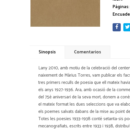
Páginas:
Encuade
Sinopsis
Comentarios
Lany 2010, amb motiu de la celebració del centen
naixement de Màrius Torres, vam publicar els facs
tres primers reculls de poesia que ell mateix havia
els anys 1927-1936. Ara, amb ocasió de la com
del 75è aniversari de la seva mort, donem a conè
el mateix format les dues seleccions que va ela
els poemes salvats dabans de la mise au point d
Totes les poesies 1933-1938 conté setanta-sis p
mecanografiats, escrits entre 1933 i 1938, distribuï