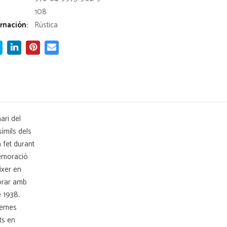
108
rnación:
Rústica
ari del
ímils dels
 fet durant
memoració
ixer en
borar amb
e 1938.
oemes
ts en