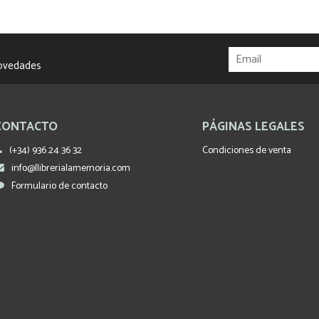
novedades
CONTACTO
PÁGINAS LEGALES
(+34) 936 24 36 32
Condiciones de venta
info@llibrerialamemoria.com
Formulario de contacto