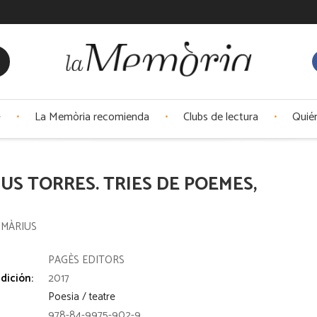
La Memòria recomienda
Clubs de lectura
Quié
US TORRES. TRIES DE POEMES,
 MÀRIUS
:
PAGÈS EDITORS
dición:
2017
Poesia / teatre
978-84-9975-902-9