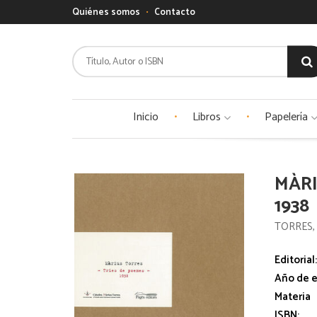
Quiénes somos
Contacto
Inicio
Libros
Papelería
MÀRI
1938
TORRES,
Editorial
Año de e
Materia
ISBN: