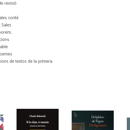
e revisió
ales conté
 Sales
rporem,
cions
gable
 poemes
ions de textos de la primera.