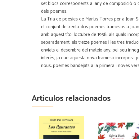
set blocs corresponents a lany de composició o d
dels poemes.
La Tria de poesies de Màrius Torres per a Joan S
el conjunt de trenta-dos poemes tramesos a Joan
amb aquest títol loctubre de 1938, als quals inco
separadament, els tretze poemes i les tres traduc
enviats el desembre del mateix any, pel seu inne
interès, ja que aquesta nova tramesa incorpora
nous, poemes bandejats a la primera i noves vers
Artículos relacionados