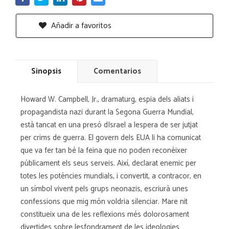
Añadir a favoritos
Sinopsis
Comentarios
Howard W. Campbell, Jr., dramaturg, espia dels aliats i
propagandista nazi durant la Segona Guerra Mundial,
està tancat en una presó dIsrael a lespera de ser jutjat
per crims de guerra. El govern dels EUA li ha comunicat
que va fer tan bé la feina que no poden reconèixer
públicament els seus serveis. Així, declarat enemic per
totes les potències mundials, i convertit, a contracor, en
un símbol vivent pels grups neonazis, escriurà unes
confessions que mig món voldria silenciar. Mare nit
constitueix una de les reflexions més dolorosament
divertides sobre lesfondrament de les ideologies