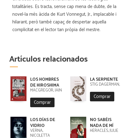
totalitàries. Es tracta, sense cap mena de dubte, de la
novel-la més àcida de Kurt Vonnegut, Jr., implacable i
hilarant, però també capaç de despertar aquella
complicitat en el lector tan pròpia del mestre.
Artículos relacionados
LOS HOMBRES
LA SERPIENTE
STIG DAGERMAN,
DE HIROSHIMA
MACGREGOR, IAIN
Comprar
Comprar
LOS DÍAS DE
NO SABÉIS
VIDRIO
NADA DE MÍ
VERNA,
HÉRACLÈS, JULIE
NICOLETTA