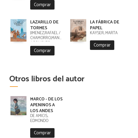
Comprar
LAZARILLO DE
LA FÁBRICA DE
TORMES
PAPEL
JIMENEZ,RAFAEL /
KAYSER, MARTA
CHAMORRO,MANUEL
/ CONCHES,
Comprar
Comprar
Otros libros del autor
MARCO - DE LOS
APENINOS A
LOS ANDES
DE AMICIS,
EDMONDO
Comprar