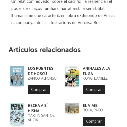
Un relat commovedor sobre el sacrifici, la resiliència i el
poder dels llaços familiars, narrat amb la sensibilitat i
lhumanisme que caracteritzen lobra dEdmondo de Amicis
i acompanyat de les il·lustracions de Verolisa Ross.
Artículos relacionados
LOS PUENTES
ANIMALES A LA
DE MOSCÚ
FUGA
ZAPICO, ALFONSO
KONG, DANIELE
Comprar
Comprar
HECHA A SÍ
EL VIAJE
ROCA, PACO
MISMA
MARTÍN SANTOS,
ALICIA
Comprar