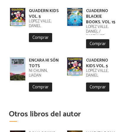
QUADERN KIDS
CUADERNO
VOL. 5
BLACKIE
LÓPEZ VALLE,
BOOKS. VOL. 15
DANIEL
LÓPEZ VALLE,
DANIEL /
FORTÚNEZ,
Comprar
CRISTOBAL
Comprar
ENCARA HI SÓN
CUADERNO
TOTS
KIDS VOL. 5
NI CHUINN,
LÓPEZ VALLE,
LIADAN
DANIEL
Comprar
Comprar
Otros libros del autor