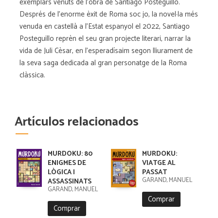
exemplars venuts de l'obra de Santiago Posteguillo.
Després de l'enorme èxit de Roma soc jo, la novel·la més
venuda en castellà a l'Estat espanyol el 2022, Santiago
Posteguillo reprèn el seu gran projecte literari, narrar la
vida de Juli Cèsar, en l'esperadísaim segon lliurament de
la seva saga dedicada al gran personatge de la Roma
clàssica.
Artículos relacionados
MURDOKU: 80
MURDOKU:
ENIGMES DE
VIATGE AL
LÒGICA I
PASSAT
GARAND, MANUEL
ASSASSINATS
GARAND, MANUEL
Comprar
Comprar