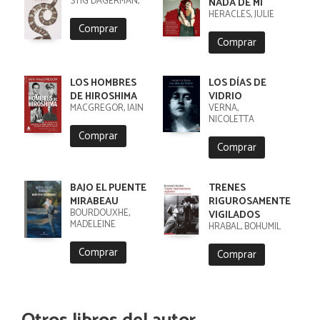
STIG DAGERMAN,
NADA DE MÍ
HÉRACLÈS, JULIE
Comprar
Comprar
LOS HOMBRES
LOS DÍAS DE
DE HIROSHIMA
VIDRIO
MACGREGOR, IAIN
VERNA,
NICOLETTA
Comprar
Comprar
BAJO EL PUENTE
TRENES
MIRABEAU
RIGUROSAMENTE
BOURDOUXHE,
VIGILADOS
MADELEINE
HRABAL, BOHUMIL
Comprar
Comprar