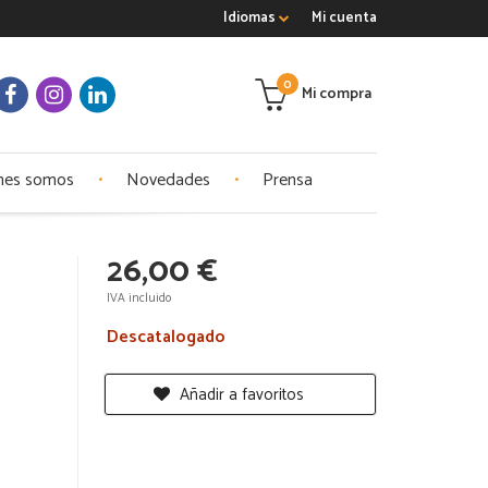
Idiomas
Mi cuenta
0
Mi compra
nes somos
Novedades
Prensa
26,00 €
IVA incluido
Descatalogado
Añadir a favoritos