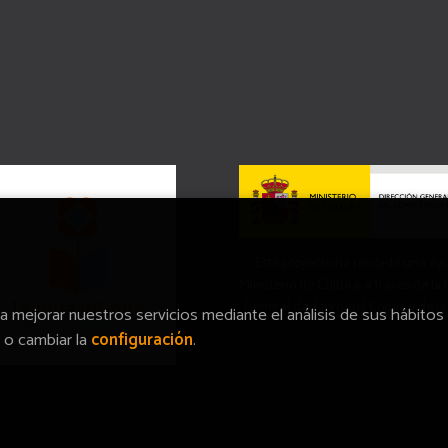
Este proyecto ha recibido una ay
Ministerio de Cultura, a través de la
General del Libro, del Cómic y de la
ra mejorar nuestros servicios mediante el análisis de sus hábitos
o cambiar la
configuración
.