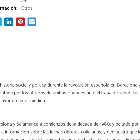
544
rnación:
Otros
historia social y política durante la revolución española en Barcelona 
adoptada por los obreros de ambas ciudades ante el trabajo cuando la
 mayor o menor medida.
arcelona y Salamanca a comienzos de la década de 1980, y editado por
 información sobre las luchas obreras cotidianas, y demuestra que lo
s fundamentales del comportamiento de la clase trabajadora. Este vo