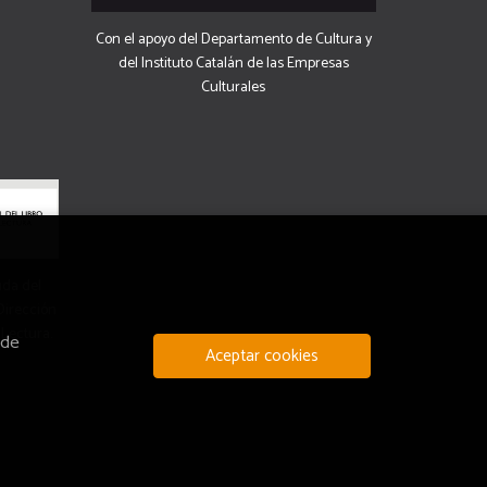
Con el apoyo del Departamento de Cultura y
del Instituto Catalán de las Empresas
Culturales
uda del
 Dirección
 Lectura.
 de
Aceptar cookies