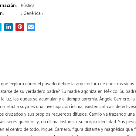
rnación:
Rústica
n:
< Genèrica >
 que explora cómo el pasado define la arquitectura de nuestras vidas
ratarse de su verdadero padre? Su madre agoniza en México. Su padre 
 la luz, las dudas se acumulan y el tiempo apremia. Ángela Carnero, la
 ella.La suya es una investigación íntima, existencial, casi detectivesc
nios cruzados y sus propios recuerdos difusos, Camilo va trazando una
sus seres queridos y, en última instancia, su propia identidad. Sus pesq
n el centro de todo, Miguel Carnero, figura distante y magnética que