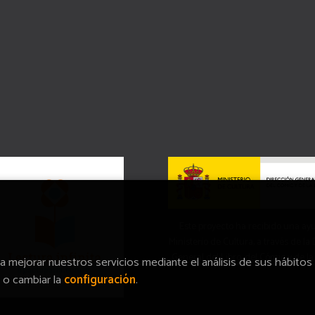
Este proyecto ha recibido una ay
Ministerio de Cultura, a través de la
General del Libro, del Cómic y de la
ra mejorar nuestros servicios mediante el análisis de sus hábitos
o cambiar la
configuración
.