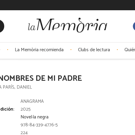
La Memòria recomienda
Clubs de lectura
Quié
NOMBRES DE MI PADRE
 PARÍS, DANIEL
:
ANAGRAMA
dición:
2025
Novel·la negra
978-84-339-4776-5
224