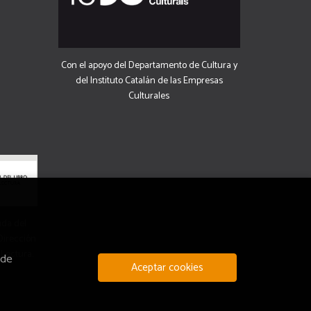
Con el apoyo del Departamento de Cultura y
del Instituto Catalán de las Empresas
Culturales
uda del
 Dirección
 Lectura.
 de
Aceptar cookies