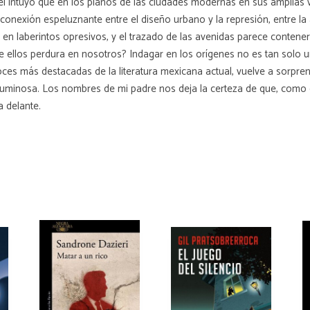
guel intuyó que en los planos de las ciudades modernas en sus amplias 
onexión espeluznante entre el diseño urbano y la represión, entre la
 en laberintos opresivos, y el trazado de las avenidas parece contene
ellos perdura en nosotros? Indagar en los orígenes no es tan solo un 
 voces más destacadas de la literatura mexicana actual, vuelve a sor
inosa. Los nombres de mi padre nos deja la certeza de que, como en 
a delante.