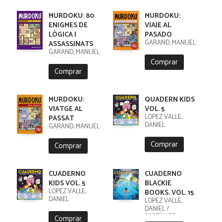
MURDOKU: 80
MURDOKU:
ENIGMES DE
VIAJE AL
LÒGICA I
PASADO
GARAND, MANUEL
ASSASSINATS
GARAND, MANUEL
Comprar
Comprar
MURDOKU:
QUADERN KIDS
VIATGE AL
VOL. 5
LÓPEZ VALLE,
PASSAT
DANIEL
GARAND, MANUEL
Comprar
Comprar
CUADERNO
CUADERNO
KIDS VOL. 5
BLACKIE
LÓPEZ VALLE,
BOOKS. VOL. 15
DANIEL
LÓPEZ VALLE,
DANIEL /
FORTÚNEZ,
Comprar