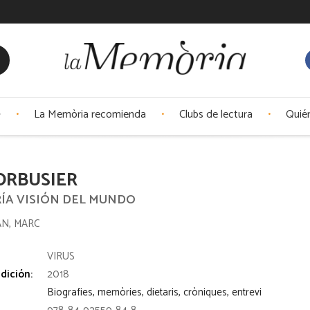
La Memòria recomienda
Clubs de lectura
Quié
ORBUSIER
RÍA VISIÓN DEL MUNDO
N, MARC
:
VIRUS
dición:
2018
Biografies, memòries, dietaris, cròniques, entrevi