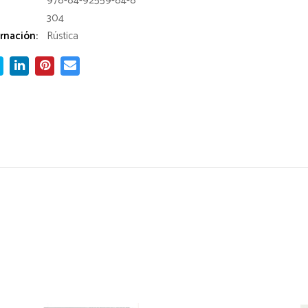
978-84-92559-84-8
304
rnación:
Rústica