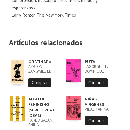
comprensión, ha sabido articular sus miedos y
esperanzas.»
Larry Rohter, The New York Times
Artículos relacionados
OBSTINADA
PUTA
AYRTON
LAGORGETTE,
ZANGWILL, EDITH
DOMINIQUE
Comprar
Comprar
ALGO DE
NIÑAS
FEMINISMO
VIRGENES
VIDAL, YANINA
(SERIE GREAT
IDEAS)
Comprar
PARDO BAZÁN,
EMILIA