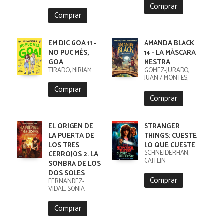
BARBARA
Comprar
Comprar
EM DIC GOA 11 -
AMANDA BLACK
NO PUC MÉS,
14 - LA MÀSCARA
GOA
MESTRA
TIRADO, MIRIAM
GOMEZ-JURADO,
JUAN / MONTES,
BARBARA
Comprar
Comprar
EL ORIGEN DE
STRANGER
LA PUERTA DE
THINGS: CUESTE
LOS TRES
LO QUE CUESTE
SCHNEIDERHAN,
CERROJOS 2. LA
CAITLIN
SOMBRA DE LOS
DOS SOLES
Comprar
FERNÁNDEZ-
VIDAL, SONIA
Comprar