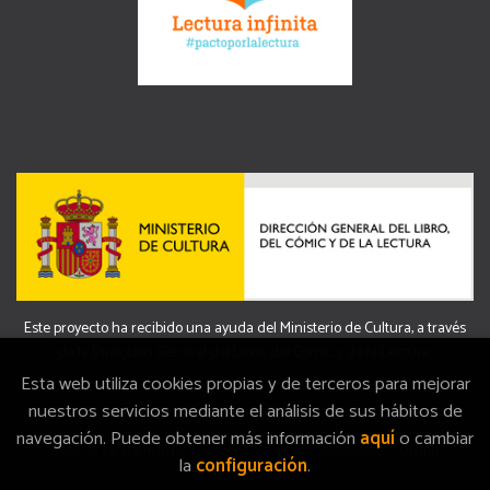
Este proyecto ha recibido una ayuda del Ministerio de Cultura, a través
de la Dirección General del Libro, del Cómic y de la Lectura.
Esta web utiliza cookies propias y de terceros para mejorar
nuestros servicios mediante el análisis de sus hábitos de
navegación. Puede obtener más información
aquí
o cambiar
2026 ©
La Memòria
. Todos los Derechos Reservados |
Grupo
la
configuración
.
Trevenque