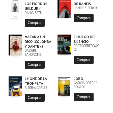
LOS FIORDOS
DE RAMFIS
RAMIREZ, SERGIO
(HILDUR 1)
RÄMÖ, SATU
Comprar
Comprar
MATAR A UN
EL JUEGO DEL
RICO (COLOMBA
SILENCIO
PRATSOBRERROCA,
Y DANTE 4)
GIL
DAZIERI,
SANDRONE
Comprar
Comprar
L'HOME DE LA
LOBO
GARCIA ORTEGA,
TROMPETA
ADOLFO
RIBERA, CARLES
Comprar
Comprar