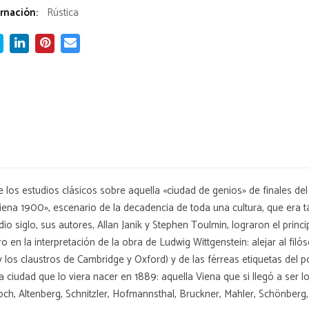
rnación:
Rústica
los estudios clásicos sobre aquella «ciudad de genios» de finales del
«Viena 1900», escenario de la decadencia de toda una cultura, que era t
 siglo, sus autores, Allan Janik y Stephen Toulmin, lograron el princi
ro en la interpretación de la obra de Ludwig Wittgenstein: alejar al fil
a y los claustros de Cambridge y Oxford) y de las férreas etiquetas del p
la ciudad que lo viera nacer en 1889: aquella Viena que si llegó a ser l
h, Altenberg, Schnitzler, Hofmannsthal, Bruckner, Mahler, Schönberg,