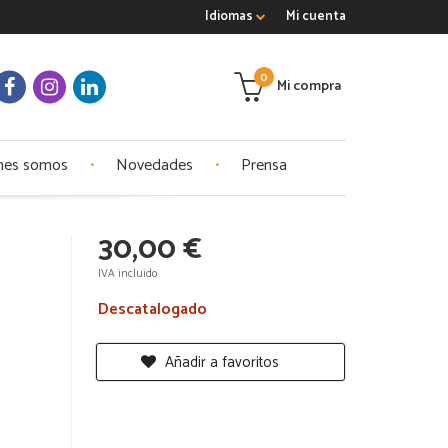
Idiomas
Mi cuenta
0
Mi compra
nes somos
Novedades
Prensa
30,00 €
IVA incluido
Descatalogado
Añadir a favoritos