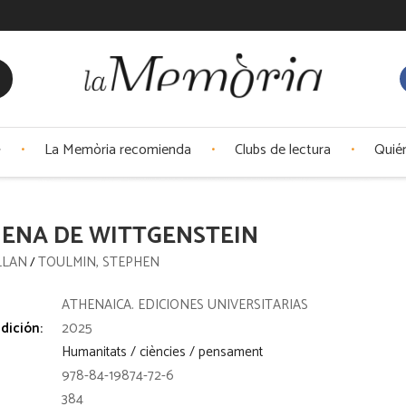
La Memòria recomienda
Clubs de lectura
Quié
IENA DE WITTGENSTEIN
ALLAN
TOULMIN, STEPHEN
/
:
ATHENAICA. EDICIONES UNIVERSITARIAS
dición:
2025
Humanitats / ciències / pensament
978-84-19874-72-6
384