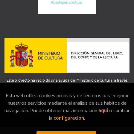
Este proyecto ha recibido una ayuda del Ministerio de Cultura, a través
de la Dirección General del Libro, del Cómic y de la Lectura.
Esta web utiliza cookies propias y de terceros para mejorar
nuestros servicios mediante el análisis de sus hábitos de
navegación. Puede obtener más información
aquí
o cambiar
2026 ©
La Memòria
. Todos los Derechos Reservados |
Grupo
la
configuración
.
Trevenque