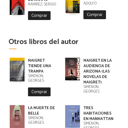
ADOLFO
RAMIREZ, SERGIO
Comprar
Comprar
Otros libros del autor
MAIGRET
MAIGRET EN LA
TIENDE UNA
AUDIENCIA DE
TRAMPA
ARIZONA (LAS
SIMENON,
NOVELAS DE
GEORGES
MAIGRET)
SIMENON,
Comprar
GEORGES
LA MUERTE DE
TRES
BELLE
HABITACIONES
SIMENON,
EN MANHATTAN
GEORGES
SIMENON,