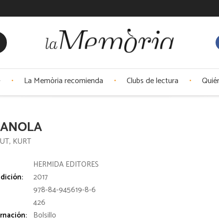
La Memòria recomienda
Clubs de lectura
Quié
IANOLA
UT, KURT
:
HERMIDA EDITORES
dición:
2017
978-84-945619-8-6
426
rnación:
Bolsillo