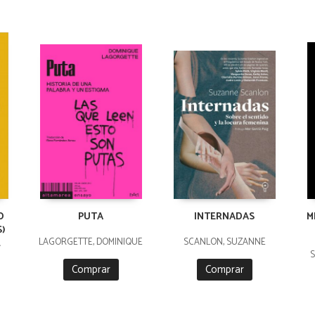
O
PUTA
INTERNADAS
M
S)
LAGORGETTE, DOMINIQUE
SCANLON, SUZANNE
A
S
Comprar
Comprar