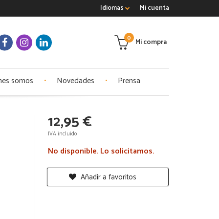
Idiomas
Mi cuenta
0
Mi compra
nes somos
Novedades
Prensa
12,95 €
IVA incluido
No disponible. Lo solicitamos.
Añadir a favoritos