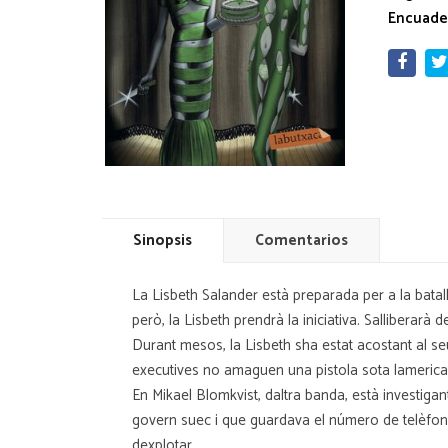
Encuade
Sinopsis
Comentarios
La Lisbeth Salander està preparada per a la batalla
però, la Lisbeth prendrà la iniciativa. Salliberarà d
Durant mesos, la Lisbeth sha estat acostant al se
executives no amaguen una pistola sota lamerican
En Mikael Blomkvist, daltra banda, està investi
govern suec i que guardava el número de telèfon d
dexplotar.