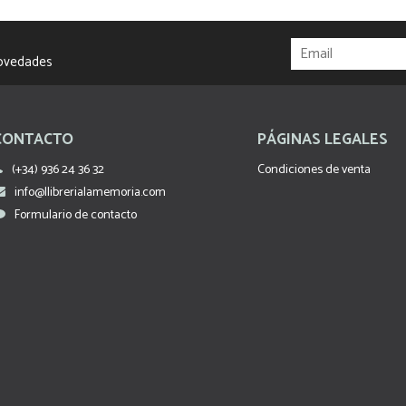
novedades
CONTACTO
PÁGINAS LEGALES
(+34) 936 24 36 32
Condiciones de venta
info@llibrerialamemoria.com
Formulario de contacto