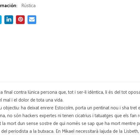
rnación:
Rústica
 final contra lúnica persona que, tot i ser-li idèntica, li és del tot 
el mal i el dolor de tota una vida.
u objectiu: ha deixat enrere Estocolm, porta un pentinat nou i sha tret
a, no són hackers expertes ni tenen cicatrius i tatuatges que els fan r
gant la mort dun sense sostre de qui només se sap que ha mort mentre 
el periodista a la butxaca. En Mikael necessitarà lajuda de la Lisbeth