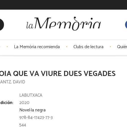
La Memòria recomienda
Clubs de lectura
Quié
OIA QUE VA VIURE DUES VEGADES
ANTZ, DAVID
:
LABUTXACA
dición:
2020
Novel·la negra
978-84-17423-77-3
544