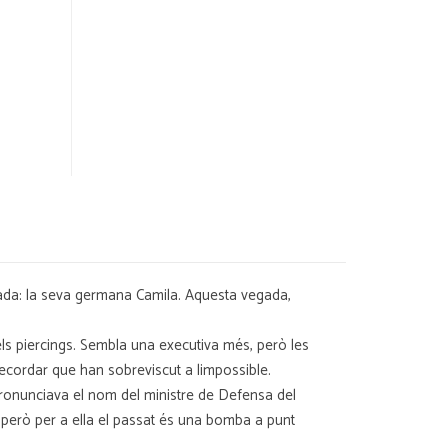
oposada: la seva germana Camila. Aquesta vegada,
 els piercings. Sembla una executiva més, però les
ecordar que han sobreviscut a limpossible.
pronunciava el nom del ministre de Defensa del
, però per a ella el passat és una bomba a punt