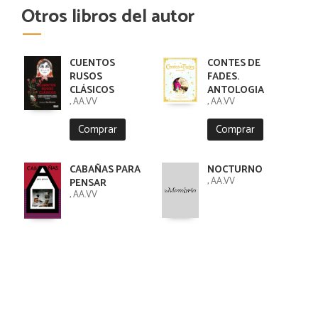
Otros libros del autor
CUENTOS
CONTES DE
RUSOS
FADES.
CLÁSICOS
ANTOLOGIA
, AA.VV
, AA.VV
Comprar
Comprar
CABAÑAS PARA
NOCTURNO
, AA.VV
PENSAR
, AA.VV