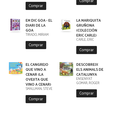
Comprar
Comprar
EM DIC GOA - EL
LA MARIQUITA
DIARI DE LA
GRUÑONA
GOA
(COLECCIÓN
TIRADO, MIRIAM
ERIC CARLE)
CARLE, ERIC
Comprar
Comprar
EL CANGREJO
DESCOBREIX
QUE VINO A
ELS ANIMALS DE
CENAR (LA
CATALUNYA
ENSENYAT
OVEJITA QUE
GOMAR, ROGER
VINO A CENAR)
SMALLMAN, STEVE
Comprar
Comprar