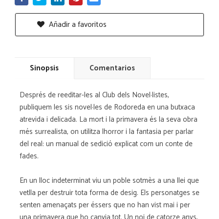
Añadir a favoritos
Sinopsis
Comentarios
Després de reeditar-les al Club dels Novel·listes,
publiquem les sis novel·les de Rodoreda en una butxaca
atrevida i delicada. La mort i la primavera és la seva obra
més surrealista, on utilitza lhorror i la fantasia per parlar
del real: un manual de sedició explicat com un conte de
fades.
En un lloc indeterminat viu un poble sotmès a una llei que
vetlla per destruir tota forma de desig. Els personatges se
senten amenaçats per éssers que no han vist mai i per
una primavera que ho canvia tot. Un noi de catorze anys,