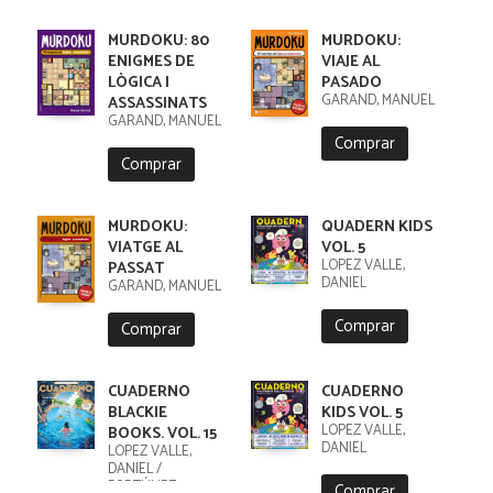
MURDOKU: 80
MURDOKU:
ENIGMES DE
VIAJE AL
LÒGICA I
PASADO
GARAND, MANUEL
ASSASSINATS
GARAND, MANUEL
Comprar
Comprar
MURDOKU:
QUADERN KIDS
VIATGE AL
VOL. 5
LÓPEZ VALLE,
PASSAT
DANIEL
GARAND, MANUEL
Comprar
Comprar
CUADERNO
CUADERNO
BLACKIE
KIDS VOL. 5
LÓPEZ VALLE,
BOOKS. VOL. 15
DANIEL
LÓPEZ VALLE,
DANIEL /
FORTÚNEZ,
Comprar