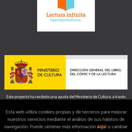
Este proyecto ha recibido una ayuda del Ministerio de Cultura, a través
de la Dirección General del Libro, del Cómic y de la Lectura.
Esta web utiliza cookies propias y de terceros para mejorar
nuestros servicios mediante el análisis de sus hábitos de
navegación. Puede obtener más información
aquí
o cambiar
2026 ©
La Memòria
. Todos los Derechos Reservados |
Grupo