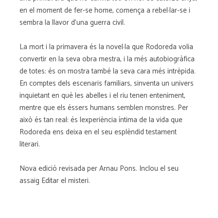
en el moment de fer-se home, comença a rebel·lar-se i
sembra la llavor d'una guerra civil.
La mort i la primavera és la novel·la que Rodoreda volia
convertir en la seva obra mestra, i la més autobiogràfica
de totes: és on mostra també la seva cara més intrèpida.
En comptes dels escenaris familiars, sinventa un univers
inquietant en què les abelles i el riu tenen enteniment,
mentre que els éssers humans semblen monstres. Per
això és tan real: és lexperiència íntima de la vida que
Rodoreda ens deixa en el seu esplèndid testament
literari.
Nova edició revisada per Arnau Pons. Inclou el seu
assaig Editar el misteri.