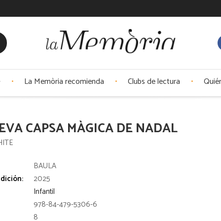
La Memòria recomienda
Clubs de lectura
Quié
EVA CAPSA MÀGICA DE NADAL
HITE
:
BAULA
dición:
2025
Infantil
978-84-479-5306-6
8