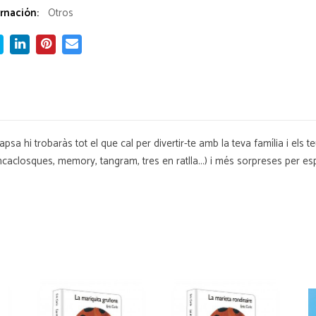
rnación:
Otros
sa hi trobaràs tot el que cal per divertir-te amb la teva família i els t
aclosques, memory, tangram, tres en ratlla...) i més sorpreses per esper