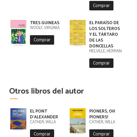
Comprar
TRES GUINEAS
EL PARAÍSO DE
WOOLF, VIRGINIA
LOS SOLTEROS
Y EL TÁRTARO
Comprar
DE LAS
DONCELLAS
MELVILLE, HERMAN
Comprar
Otros libros del autor
EL PONT
PIONERS, OH
D'ALEXANDER
PIONERS!
CATHER, WILLA
CATHER, WILLA
Comprar
Comprar