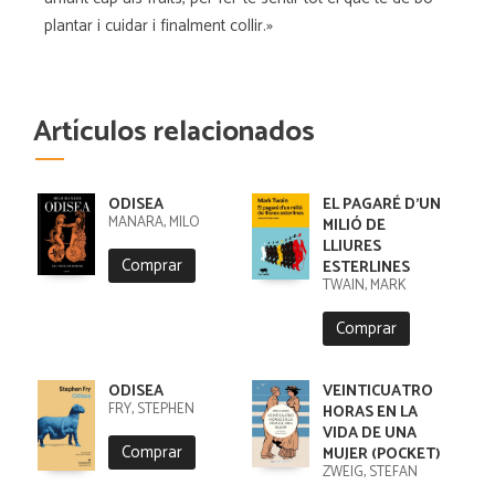
plantar i cuidar i finalment collir.»
Artículos relacionados
ODISEA
EL PAGARÉ D'UN
MANARA, MILO
MILIÓ DE
LLIURES
Comprar
ESTERLINES
TWAIN, MARK
Comprar
ODISEA
VEINTICUATRO
FRY, STEPHEN
HORAS EN LA
VIDA DE UNA
Comprar
MUJER (POCKET)
ZWEIG, STEFAN