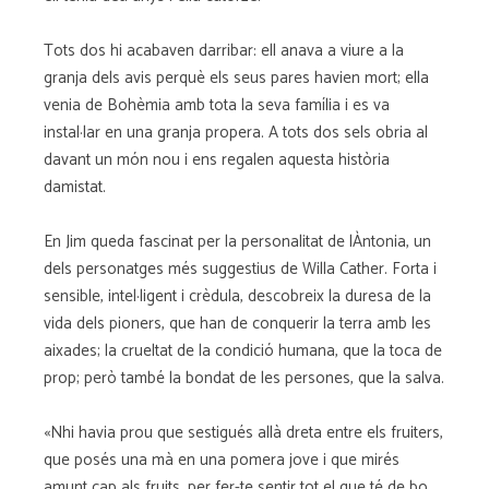
Tots dos hi acabaven darribar: ell anava a viure a la
granja dels avis perquè els seus pares havien mort; ella
venia de Bohèmia amb tota la seva família i es va
instal·lar en una granja propera. A tots dos sels obria al
davant un món nou i ens regalen aquesta història
damistat.
En Jim queda fascinat per la personalitat de lÀntonia, un
dels personatges més suggestius de Willa Cather. Forta i
sensible, intel·ligent i crèdula, descobreix la duresa de la
vida dels pioners, que han de conquerir la terra amb les
aixades; la crueltat de la condició humana, que la toca de
prop; però també la bondat de les persones, que la salva.
«Nhi havia prou que sestigués allà dreta entre els fruiters,
que posés una mà en una pomera jove i que mirés
amunt cap als fruits, per fer-te sentir tot el que té de bo