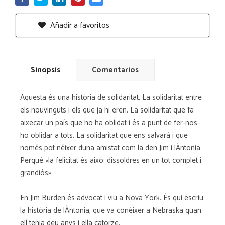
Añadir a favoritos
Sinopsis
Comentarios
Aquesta és una història de solidaritat. La solidaritat entre
els nouvinguts i els que ja hi eren. La solidaritat que fa
aixecar un país que ho ha oblidat i és a punt de fer-nos-
ho oblidar a tots. La solidaritat que ens salvarà i que
només pot néixer duna amistat com la den Jim i lÀntonia.
Perquè «la felicitat és això: dissoldres en un tot complet i
grandiós».
En Jim Burden és advocat i viu a Nova York. És qui escriu
la història de lÀntonia, que va conèixer a Nebraska quan
ell tenia deu anys i ella catorze.