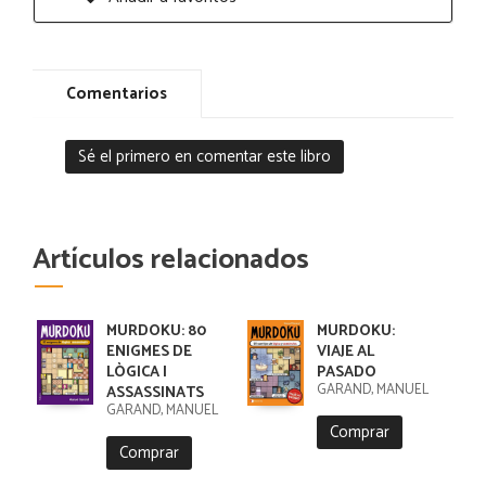
Comentarios
Sé el primero en comentar este libro
Artículos relacionados
MURDOKU: 80
MURDOKU:
ENIGMES DE
VIAJE AL
LÒGICA I
PASADO
GARAND, MANUEL
ASSASSINATS
GARAND, MANUEL
Comprar
Comprar