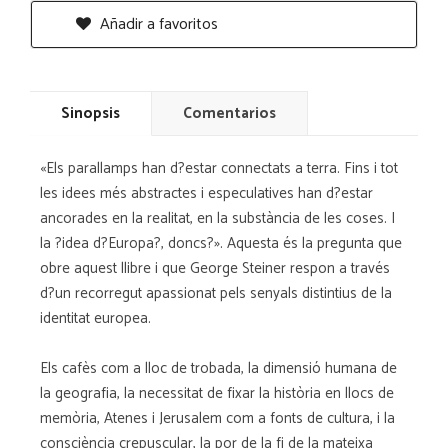
Añadir a favoritos
Sinopsis
Comentarios
«Els parallamps han d?estar connectats a terra. Fins i tot
les idees més abstractes i especulatives han d?estar
ancorades en la realitat, en la substància de les coses. I
la ?idea d?Europa?, doncs?». Aquesta és la pregunta que
obre aquest llibre i que George Steiner respon a través
d?un recorregut apassionat pels senyals distintius de la
identitat europea.
Els cafès com a lloc de trobada, la dimensió humana de
la geografia, la necessitat de fixar la història en llocs de
memòria, Atenes i Jerusalem com a fonts de cultura, i la
consciència crepuscular, la por de la fi de la mateixa