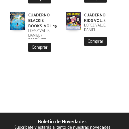
CUADERNO
CUADERNO
BLACKIE
KIDS VOL. 5
LÓPEZ VALLE,
BOOKS. VOL. 15
DANIEL
LÓPEZ VALLE,
DANIEL /
FORTÚNEZ,
Comprar
CRISTOBAL
Comprar
Boletín de Novedades
Suscríbete y estarás al tanto de nuestras novedades