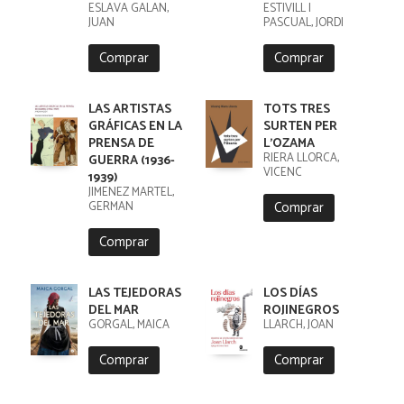
ESLAVA GALAN,
ESTIVILL I
JUAN
PASCUAL, JORDI
Comprar
Comprar
LAS ARTISTAS
TOTS TRES
GRÁFICAS EN LA
SURTEN PER
PRENSA DE
L'OZAMA
RIERA LLORCA,
GUERRA (1936-
VICENC
1939)
JIMENEZ MARTEL,
Comprar
GERMAN
Comprar
LAS TEJEDORAS
LOS DÍAS
DEL MAR
ROJINEGROS
GORGAL, MAICA
LLARCH, JOAN
Comprar
Comprar