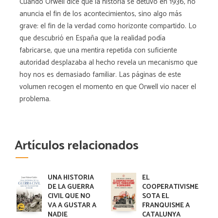
Cuando Orwell dice que la historia se detuvo en 1936, no
anuncia el fin de los acontecimientos, sino algo más
grave: el fin de la verdad como horizonte compartido. Lo
que descubrió en España que la realidad podía
fabricarse, que una mentira repetida con suficiente
autoridad desplazaba al hecho revela un mecanismo que
hoy nos es demasiado familiar. Las páginas de este
volumen recogen el momento en que Orwell vio nacer el
problema.
Artículos relacionados
UNA HISTORIA
EL
DE LA GUERRA
COOPERATIVISME
CIVIL QUE NO
SOTA EL
VA A GUSTAR A
FRANQUISME A
NADIE
CATALUNYA