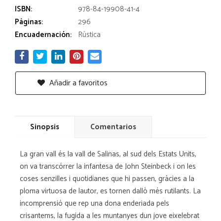
ISBN:
978-84-19908-41-4
Páginas:
296
Encuadernación:
Rústica
Añadir a favoritos
Sinopsis
Comentarios
La gran vall és la vall de Salinas, al sud dels Estats Units,
on va transcórrer la infantesa de John Steinbeck i on les
coses senzilles i quotidianes que hi passen, gràcies a la
ploma virtuosa de lautor, es tornen dallò més rutilants. La
incomprensió que rep una dona enderiada pels
crisantems, la fugida a les muntanyes dun jove eixelebrat