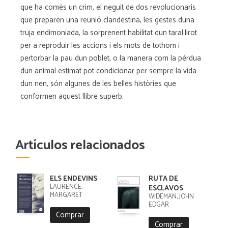
que ha comès un crim, el neguit de dos revolucionaris
que preparen una reunió clandestina, les gestes duna
truja endimoniada, la sorprenent habilitat dun taral·lirot
per a reproduir les accions i els mots de tothom i
pertorbar la pau dun poblet, o la manera com la pèrdua
dun animal estimat pot condicionar per sempre la vida
dun nen, són algunes de les belles històries que
conformen aquest llibre superb.
Artículos relacionados
ELS ENDEVINS
RUTA DE
LAURENCE,
ESCLAVOS
MARGARET
WIDEMAN, JOHN
EDGAR
Comprar
Comprar