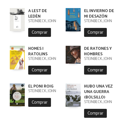
A LEST DE
EL INVIERNO DE
LEDÈN
MI DESAZÓN
STEINBECK, JOHN
STEINBECK, JOHN
Comprar
Comprar
HOMES I
DE RATONES Y
RATOLINS
HOMBRES
STEINBECK, JOHN
STEINBECK, JOHN
Comprar
Comprar
EL PONI ROIG
HUBO UNA VEZ
STEINBECK, JOHN
UNA GUERRA
(BOLSILLO)
Comprar
STEINBECK, JOHN
Comprar