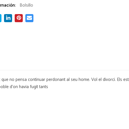
rnación:
Bolsillo
t que no pensa continuar perdonant al seu home. Vol el divorci. Els estra
oble d'on havia fugit tants