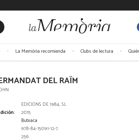
La Memòria recomienda
Clubs de lectura
Quié
ERMANDAT DEL RAÏM
JOHN
:
EDICIONS DE 1984, SL
dición:
2015
Butxaca
978-84-15091-12-7
256