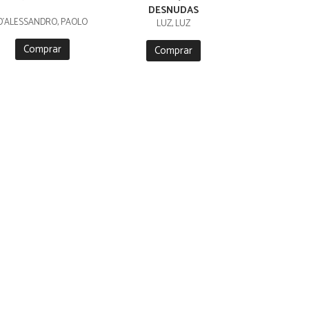
DESNUDAS
D´ALESSANDRO, PAOLO
LUZ, LUZ
Comprar
Comprar