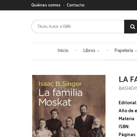
Quiénes somos
Contacto
Inicio
Libros
Papelería
LA F
BASHEVI
Editorial
Año de e
Materia
ISBN:
Páginas: