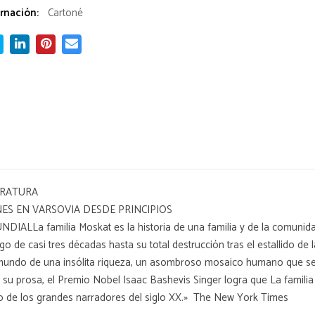
rnación:
Cartoné
ERATURA
NES EN VARSOVIA DESDE PRINCIPIOS
 familia Moskat es la historia de una familia y de la comunidad j
go de casi tres décadas hasta su total destrucción tras el estallido de
undo de una insólita riqueza, un asombroso mosaico humano que se m
 su prosa, el Premio Nobel Isaac Bashevis Singer logra que La famili
o de los grandes narradores del siglo XX.»  The New York Times