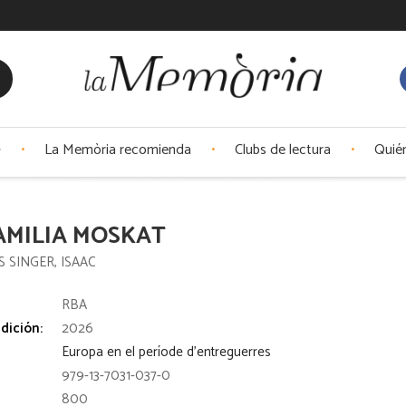
La Memòria recomienda
Clubs de lectura
Quié
AMILIA MOSKAT
S SINGER, ISAAC
:
RBA
dición:
2026
Europa en el període d'entreguerres
979-13-7031-037-0
800