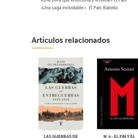
«Una obra que emociona y enseña.» El País
«Una saga inolvidable.»  El País Babelia
Artículos relacionados
LAS GUERRAS DE
M. 5 - EL FIN Y EL