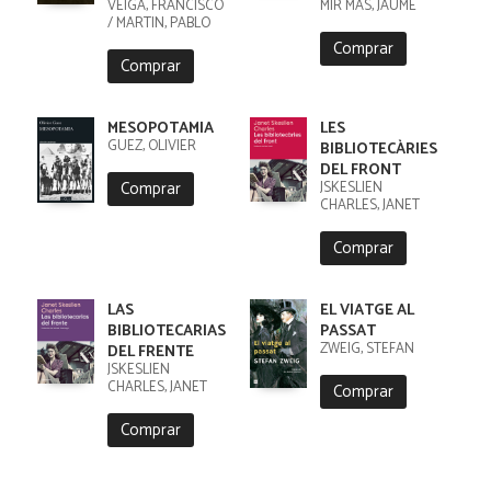
VEIGA, FRANCISCO
MIR MAS, JAUME
/ MARTIN, PABLO
Comprar
Comprar
MESOPOTAMIA
LES
GUEZ, OLIVIER
BIBLIOTECÀRIES
DEL FRONT
Comprar
JSKESLIEN
CHARLES, JANET
Comprar
LAS
EL VIATGE AL
BIBLIOTECARIAS
PASSAT
ZWEIG, STEFAN
DEL FRENTE
JSKESLIEN
CHARLES, JANET
Comprar
Comprar