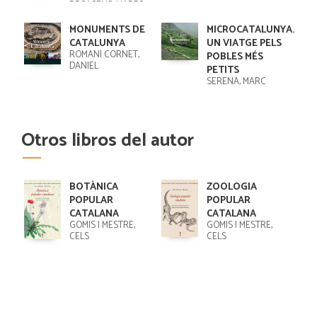
RECASENS, MARFC
ANTON
MONUMENTS DE
MICROCATALUNYA.
CATALUNYA
UN VIATGE PELS
ROMANÍ CORNET,
POBLES MÉS
DANIEL
PETITS
SERENA, MARC
Otros libros del autor
BOTÀNICA
ZOOLOGIA
POPULAR
POPULAR
CATALANA
CATALANA
GOMIS I MESTRE,
GOMIS I MESTRE,
CELS
CELS