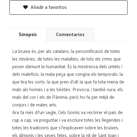
Añadir a favoritos
Sinopsis
Comentarios
La bruixa és, per als catalans, la personificació de totes
les misèries, de totes les malalties, de tots els crims que
pesen damunt la humanitat. És la mestressa dels untets i
dels maleficis; la mala peça que congria els temporals; la
que tira les sorts; la que pren d'ull; la que fa tota mena de
mals als homes i a les bèsties. Provoca, i també cura, els
mals del cor i els de l?ànima, però ho fa per mitjà de
conjurs i de males arts.
Ara fa més d?un segle, Cels Gomis va recórrer el país de
cap a cap, va preguntar i va escriure totes les llegendes i
totes les tradicions que s?explicaven sobre les bruixes,
els dimonis i les seves fetes, sobre la nit de Sant Joan i