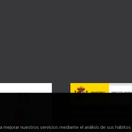
Este proyecto ha recibido una ay
Ministerio de Cultura, a través de la
General del Libro, del Cómic y de la
ra mejorar nuestros servicios mediante el análisis de sus hábitos