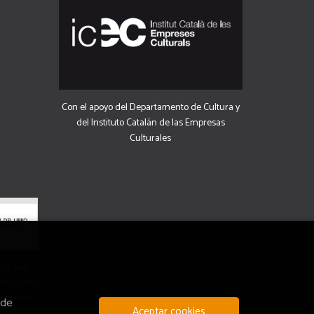
Con el apoyo del Departamento de Cultura y
del Instituto Catalán de las Empresas
Culturales
uda del
 Dirección
 Lectura.
 de
Aceptar cookies