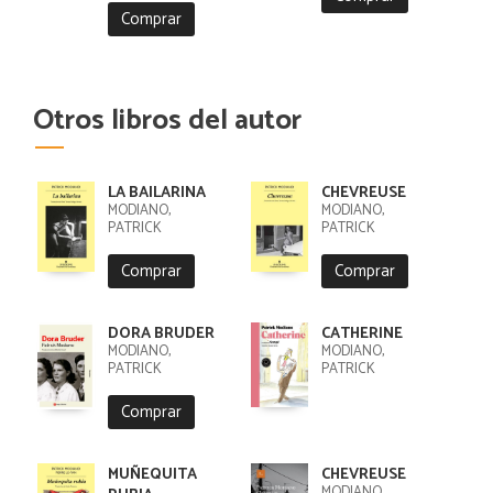
CRISTOBAL
Comprar
Otros libros del autor
LA BAILARINA
CHEVREUSE
MODIANO,
MODIANO,
PATRICK
PATRICK
Comprar
Comprar
DORA BRUDER
CATHERINE
MODIANO,
MODIANO,
PATRICK
PATRICK
Comprar
MUÑEQUITA
CHEVREUSE
MODIANO,