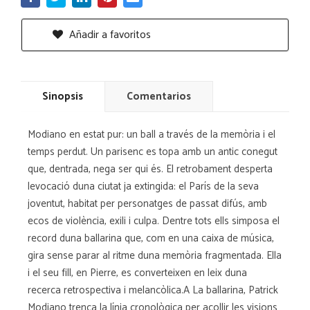
Añadir a favoritos
Sinopsis
Comentarios
Modiano en estat pur: un ball a través de la memòria i el
temps perdut. Un parisenc es topa amb un antic conegut
que, dentrada, nega ser qui és. El retrobament desperta
levocació duna ciutat ja extingida: el París de la seva
joventut, habitat per personatges de passat difús, amb
ecos de violència, exili i culpa. Dentre tots ells simposa el
record duna ballarina que, com en una caixa de música,
gira sense parar al ritme duna memòria fragmentada. Ella
i el seu fill, en Pierre, es converteixen en leix duna
recerca retrospectiva i melancòlica.A La ballarina, Patrick
Modiano trenca la línia cronològica per acollir les visions