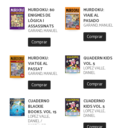
MURDOKU: 80
MURDOKU:
ENIGMES DE
VIAJE AL
LÒGICA I
PASADO
GARAND, MANUEL
ASSASSINATS
GARAND, MANUEL
Comprar
Comprar
MURDOKU:
QUADERN KIDS
VIATGE AL
VOL. 5
LÓPEZ VALLE,
PASSAT
DANIEL
GARAND, MANUEL
Comprar
Comprar
CUADERNO
CUADERNO
BLACKIE
KIDS VOL. 5
LÓPEZ VALLE,
BOOKS. VOL. 15
DANIEL
LÓPEZ VALLE,
DANIEL /
FORTÚNEZ,
Comprar