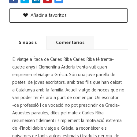
Añadir a favoritos
Sinopsis
Comentarios
El viatge a Ítaca de Carles Riba Carles Riba té trenta-
quatre anys i Clementina Arderiu trenta-vuit quan
emprenen el viatge a Grècia. Són una jove parella de
poetes, de joves escriptors, amb tres fills que han deixat
a Catalunya amb la família. Aquell viatge de noces que no
van poder fer és ara a punt de començar. Un escriptor
«de professió i de vocació no pot prescindir de Grècia».
Aquestes paraules, dites pel mateix Carles Riba,
resumeixen fidelment i simplement la motivació extrema
de «l'inoblidable viatge a Grècia, a reconèixer els
paisatges de tants autors estimats i traduïts per mi», de