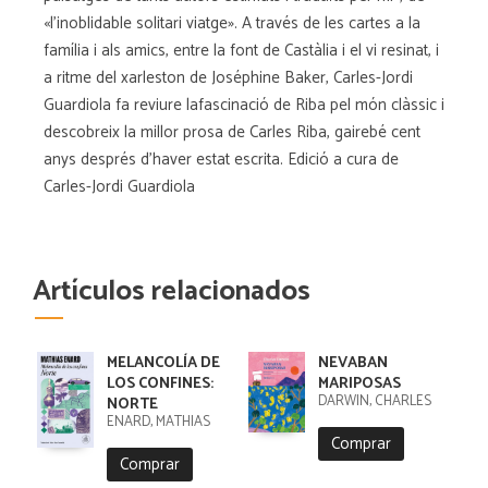
«l'inoblidable solitari viatge». A través de les cartes a la
família i als amics, entre la font de Castàlia i el vi resinat, i
a ritme del xarleston de Joséphine Baker, Carles-Jordi
Guardiola fa reviure lafascinació de Riba pel món clàssic i
descobreix la millor prosa de Carles Riba, gairebé cent
anys després d'haver estat escrita. Edició a cura de
Carles-Jordi Guardiola
Artículos relacionados
MELANCOLÍA DE
NEVABAN
LOS CONFINES:
MARIPOSAS
DARWIN, CHARLES
NORTE
ENARD, MATHIAS
Comprar
Comprar