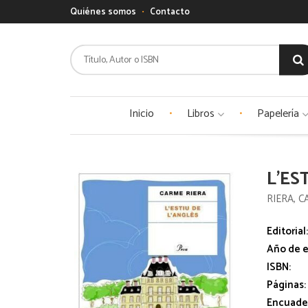
Quiénes somos
Contacto
Inicio
Libros
Papelería
L'ES
RIERA, 
Editorial
Año de e
ISBN:
Páginas:
Encuade