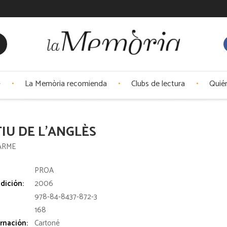
La Memòria recomienda
Clubs de lectura
Quié
TIU DE L'ANGLÈS
CARME
:
PROA
dición:
2006
978-84-8437-872-3
168
rnación:
Cartoné