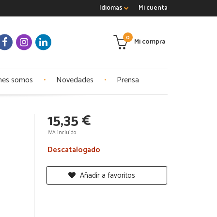
Idiomas
Mi cuenta
0
Mi compra
nes somos
Novedades
Prensa
15,35 €
IVA incluido
Descatalogado
Añadir a favoritos