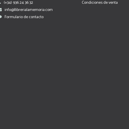
(+34) 936 24 36 32
Condiciones de venta
info@llibrerialamemoria.com
Formulario de contacto