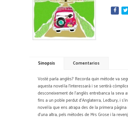
Sinopsis
Comentarios
Vostè parla anglès? Recorda quin mètode va seguir
aquesta novel·la l'interessarà i se sentirà còmpl
desconeixement de l'anglès entrebanca la seva aspi
fins a un poble perdut d'Anglaterra, Ledbury, i s'i
novel·la que ens atrapa des de la primera pàgina i 
d'una altra, pels mètodes de Mrs Grose i la reven