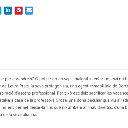
 per aprendre'n? O potser no en sap i, malgrat intentar-ho, mai no ha 
ice de Laura Prats, la seva protagonista, una agent immobiliària de B
ració d'ascens professional. Per això decideix sacrificar les vacances 
nstal·la a casa de la professora Grose, una dona peculiar que viu aïllad
no ens permet deixar-la fins que no arribem al final. Divertits, d'una b
ja de la seva alumna.