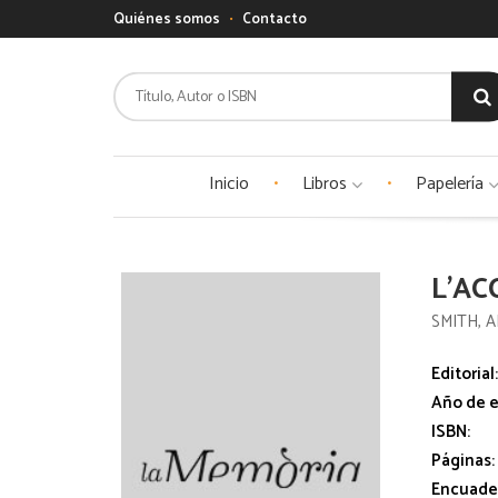
Quiénes somos
Contacto
Inicio
Libros
Papelería
L'AC
SMITH, A
Editorial
Año de e
ISBN:
Páginas:
Encuade