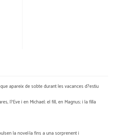
- que apareix de sobte durant les vacances d?estiu
l?Eve i en Michael; el fill, en Magnus; i la filla
pulsen la novel·la fins a una sorprenent i