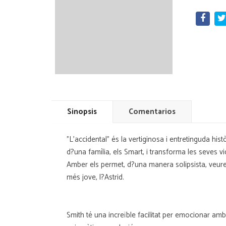
Sinopsis
Comentarios
"L'accidental" és la vertiginosa i entretinguda h
d?una família, els Smart, i transforma les seves vid
Amber els permet, d?una manera solipsista, veure le
més jove, l?Astrid.
Smith té una increïble facilitat per emocionar amb 