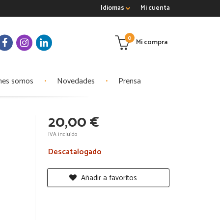
Idiomas
Mi cuenta
0
Mi compra
nes somos
Novedades
Prensa
20,00 €
IVA incluido
Descatalogado
Añadir a favoritos