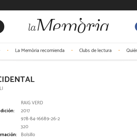
La Memòria recomienda
Clubs de lectura
Quié
CIDENTAL
LI
:
RAIG VERD
dición:
2017
978-84-16689-26-2
320
rnación:
Bolsillo