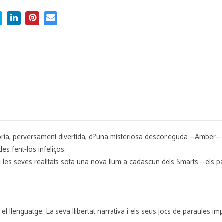
istòria, perversament divertida, d?una misteriosa desconeguda --Amber-
es fent-los infeliços.
s seves realitats sota una nova llum a cadascun dels Smarts --els pares, 
el llenguatge. La seva llibertat narrativa i els seus jocs de paraules im