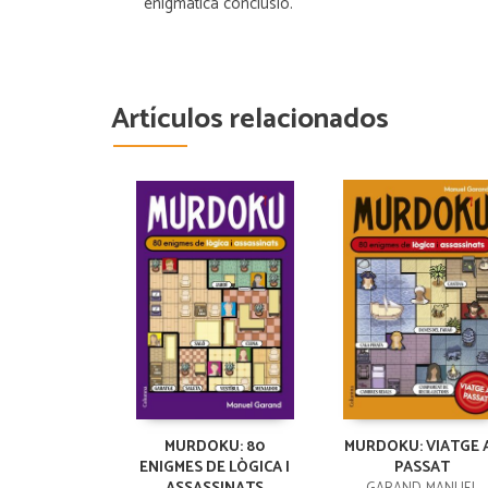
enigmàtica conclusió.
Artículos relacionados
MURDOKU: 80
MURDOKU: VIATGE 
ENIGMES DE LÒGICA I
PASSAT