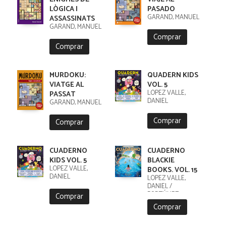
LÒGICA I
PASADO
GARAND, MANUEL
ASSASSINATS
GARAND, MANUEL
Comprar
Comprar
MURDOKU:
QUADERN KIDS
VIATGE AL
VOL. 5
LÓPEZ VALLE,
PASSAT
DANIEL
GARAND, MANUEL
Comprar
Comprar
CUADERNO
CUADERNO
KIDS VOL. 5
BLACKIE
LÓPEZ VALLE,
BOOKS. VOL. 15
DANIEL
LÓPEZ VALLE,
DANIEL /
FORTÚNEZ,
Comprar
CRISTOBAL
Comprar