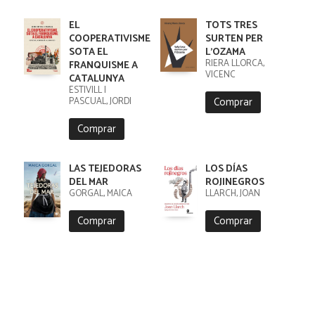
EL
TOTS TRES
COOPERATIVISME
SURTEN PER
SOTA EL
L'OZAMA
RIERA LLORCA,
FRANQUISME A
VICENC
CATALUNYA
ESTIVILL I
Comprar
PASCUAL, JORDI
Comprar
LAS TEJEDORAS
LOS DÍAS
DEL MAR
ROJINEGROS
GORGAL, MAICA
LLARCH, JOAN
Comprar
Comprar