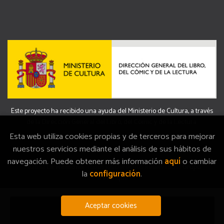
Este proyecto ha recibido una ayuda del Ministerio de Cultura, a través
de la Dirección General del Libro, del Cómic y de la Lectura.
Esta web utiliza cookies propias y de terceros para mejorar
nuestros servicios mediante el análisis de sus hábitos de
navegación. Puede obtener más información
aquí
o cambiar
2026 ©
La Memòria
. Todos los Derechos Reservados |
Grupo
la
configuración
.
Trevenque
Aceptar cookies
Añadir a mi cesta