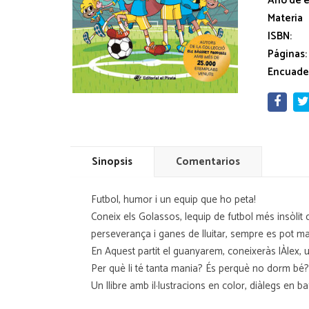
Año de e
Materia
ISBN:
Páginas:
Encuade
Sinopsis
Comentarios
Futbol, humor i un equip que ho peta!
Coneix els Golassos, lequip de futbol més insòlit
perseverança i ganes de lluitar, sempre es pot marc
En Aquest partit el guanyarem, coneixeràs lÀlex,
Per què li té tanta mania? És perquè no dorm bé? I
Un llibre amb il·lustracions en color, diàlegs en 