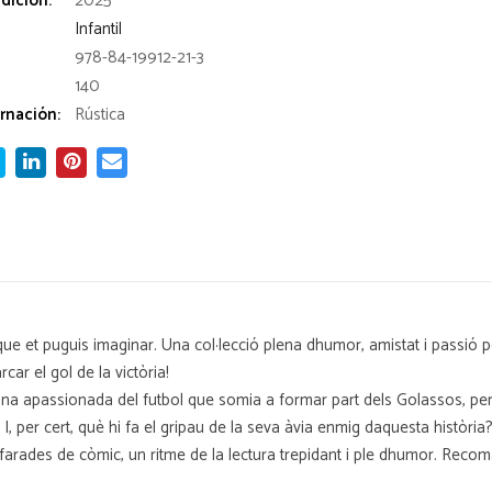
dición:
2025
Infantil
978-84-19912-21-3
140
rnación:
Rústica
 que et puguis imaginar. Una col·lecció plena dhumor, amistat i passió
ar el gol de la victòria!
 una apassionada del futbol que somia a formar part dels Golassos, per
, per cert, què hi fa el gripau de la seva àvia enmig daquesta història
bafarades de còmic, un ritme de la lectura trepidant i ple dhumor. Reco