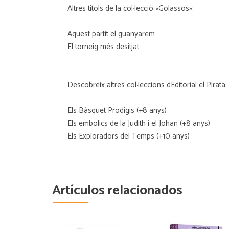
Altres títols de la col·lecció «Golassos»:
Aquest partit el guanyarem
El torneig més desitjat
Descobreix altres col·leccions dEditorial el Pirata:
Els Bàsquet Prodigis (+8 anys)
Els embolics de la Judith i el Johan (+8 anys)
Els Exploradors del Temps (+10 anys)
Artículos relacionados