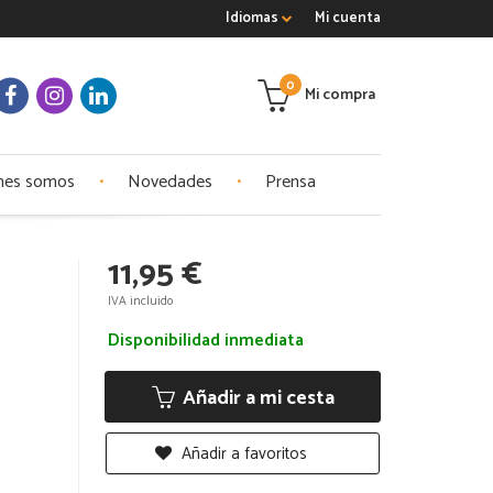
Idiomas
Mi cuenta
0
Mi compra
nes somos
Novedades
Prensa
11,95 €
IVA incluido
Disponibilidad inmediata
Añadir a mi cesta
Añadir a favoritos