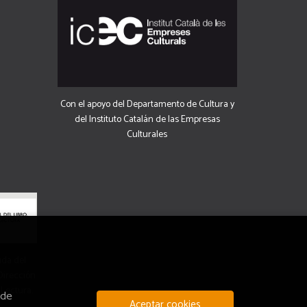
Con el apoyo del Departamento de Cultura y
del Instituto Catalán de las Empresas
Culturales
uda del
 Dirección
 Lectura.
 de
Aceptar cookies