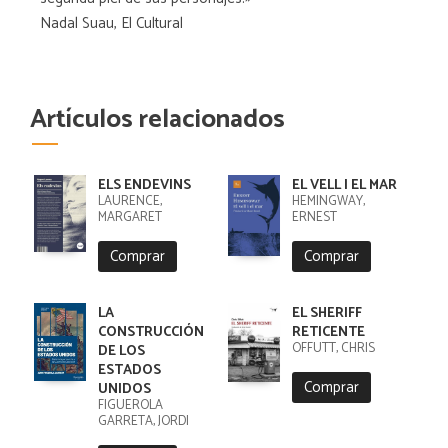
Nadal Suau, El Cultural
Artículos relacionados
ELS ENDEVINS
EL VELL I EL MAR
LAURENCE,
HEMINGWAY,
MARGARET
ERNEST
Comprar
Comprar
LA
EL SHERIFF
CONSTRUCCIÓN
RETICENTE
OFFUTT, CHRIS
DE LOS
ESTADOS
Comprar
UNIDOS
FIGUEROLA
GARRETA, JORDI