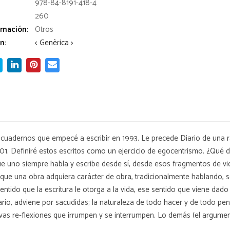
978-84-8191-418-4
260
rnación:
Otros
n:
< Genèrica >
s cuadernos que empecé a escribir en 1993. Le precede Diario de una ra
1. Definiré estos escritos como un ejercicio de egocentrismo. ¿Qué di
es que uno siempre habla y escribe desde sí, desde esos fragmentos de
e que una obra adquiera carácter de obra, tradicionalmente hablando, so
entido que la escritura le otorga a la vida, ese sentido que viene dado 
rio, adviene por sacudidas; la naturaleza de todo hacer y de todo pens
vas re-flexiones que irrumpen y se interrumpen. Lo demás (el argumento