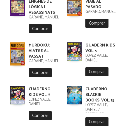
ENIGMES DE
VIAJE AL
LÒGICA I
PASADO
GARAND, MANUEL
ASSASSINATS
GARAND, MANUEL
Comprar
Comprar
MURDOKU:
QUADERN KIDS
VIATGE AL
VOL. 5
LÓPEZ VALLE,
PASSAT
DANIEL
GARAND, MANUEL
Comprar
Comprar
CUADERNO
CUADERNO
KIDS VOL. 5
BLACKIE
LÓPEZ VALLE,
BOOKS. VOL. 15
DANIEL
LÓPEZ VALLE,
DANIEL /
FORTÚNEZ,
Comprar
CRISTOBAL
Comprar