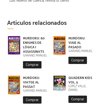
Luis Alberto de Cuenca, revista El Ciervo
Artículos relacionados
MURDOKU: 80
MURDOKU:
ENIGMES DE
VIAJE AL
LÒGICA I
PASADO
GARAND, MANUEL
ASSASSINATS
GARAND, MANUEL
Comprar
Comprar
MURDOKU:
QUADERN KIDS
VIATGE AL
VOL. 5
LÓPEZ VALLE,
PASSAT
DANIEL
GARAND, MANUEL
Comprar
Comprar