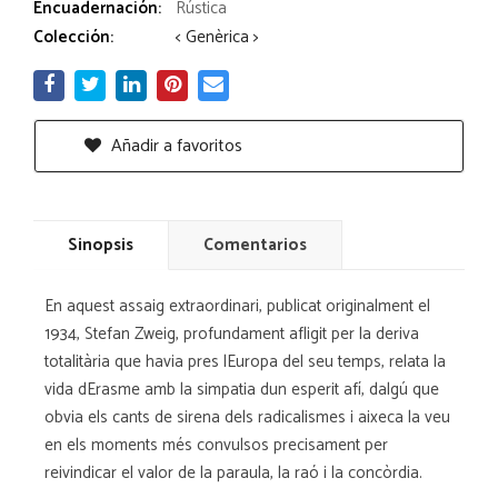
Encuadernación:
Rústica
Colección:
< Genèrica >
Añadir a favoritos
Sinopsis
Comentarios
En aquest assaig extraordinari, publicat originalment el
1934, Stefan Zweig, profundament afligit per la deriva
totalitària que havia pres lEuropa del seu temps, relata la
vida dErasme amb la simpatia dun esperit afí, dalgú que
obvia els cants de sirena dels radicalismes i aixeca la veu
en els moments més convulsos precisament per
reivindicar el valor de la paraula, la raó i la concòrdia.