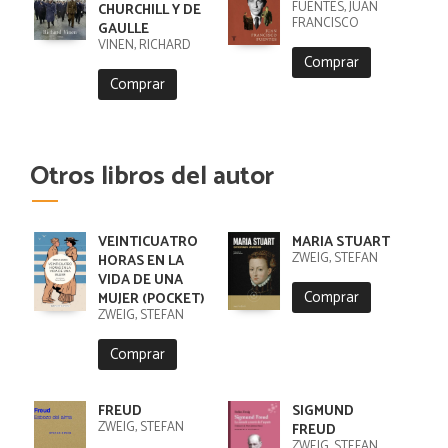
FUENTES, JUAN
CHURCHILL Y DE
FRANCISCO
GAULLE
VINEN, RICHARD
Comprar
Comprar
Otros libros del autor
VEINTICUATRO
MARIA STUART
ZWEIG, STEFAN
HORAS EN LA
VIDA DE UNA
Comprar
MUJER (POCKET)
ZWEIG, STEFAN
Comprar
FREUD
SIGMUND
ZWEIG, STEFAN
FREUD
ZWEIG, STEFAN