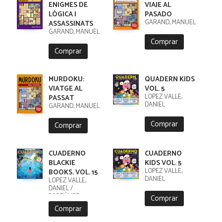
ENIGMES DE
VIAJE AL
LÒGICA I
PASADO
GARAND, MANUEL
ASSASSINATS
GARAND, MANUEL
Comprar
Comprar
MURDOKU:
QUADERN KIDS
VIATGE AL
VOL. 5
LÓPEZ VALLE,
PASSAT
DANIEL
GARAND, MANUEL
Comprar
Comprar
CUADERNO
CUADERNO
BLACKIE
KIDS VOL. 5
LÓPEZ VALLE,
BOOKS. VOL. 15
DANIEL
LÓPEZ VALLE,
DANIEL /
FORTÚNEZ,
Comprar
CRISTOBAL
Comprar